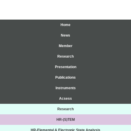
Home
News
Member
Research
Presentation
Publications
Instruments
Acsess
Research
HR-(S)TEM
HR-Elemental & Electronic State Analysis