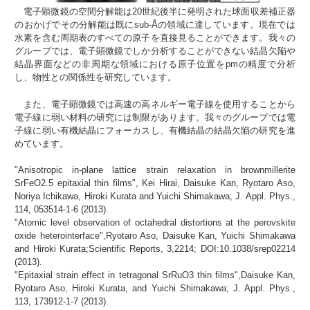
電子顕微鏡の空間分解能は20世紀後半に発明された球面収差補正器
のおかげでその分解能は既にsub-Åの領域に達しています。現在では
水素を含む周期表のすべての原子を直接見ることができます。我々の
グループでは、電子顕微鏡でしか分析することができない結晶欠陥や
結晶界面などの非周期な領域における原子位置をpmの精度で分析
し、物性との関係性を研究しています。
また、電子顕微鏡では高速の高ネルギー電子線を使用することから
電子線に弱い材料の研究には制限があります。我々のグループでは電
子線に弱い有機結晶にフォーカスし、有機結晶の結晶欠陥の研究を進
めています。
"Anisotropic in-plane lattice strain relaxation in brownmillerite
SrFeO2.5 epitaxial thin films", Kei Hirai, Daisuke Kan, Ryotaro Aso,
Noriya Ichikawa, Hiroki Kurata and Yuichi Shimakawa; J. Appl. Phys.,
114, 053514-1-6 (2013).
"Atomic level observation of octahedral distortions at the perovskite
oxide heterointerface",Ryotaro Aso, Daisuke Kan, Yuichi Shimakawa
and Hiroki Kurata;Scientific Reports, 3,2214; DOI:10.1038/srep02214
(2013).
"Epitaxial strain effect in tetragonal SrRuO3 thin films",Daisuke Kan,
Ryotaro Aso, Hiroki Kurata, and Yuichi Shimakawa; J. Appl. Phys.,
113, 173912-1-7 (2013).