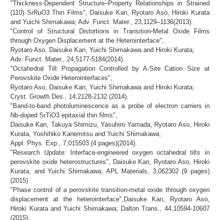
"Thickness-Dependent Structure–Property Relationships in Strained
(110) SrRuO3 Thin Films", Daisuke Kan, Ryotaro Aso, Hiroki Kurata
and Yuichi Shimakawa; Adv. Funct. Mater., 23,1129–1136(2013).
"Control of Structural Distortions in Transition-Metal Oxide Films
through Oxygen Displacement at the Heterointerface",
Ryotaro Aso, Daisuke Kan, Yuichi Shimakawa and Hiroki Kurata;
Adv. Funct. Mater., 24,5177-5184(2014).
"Octahedral Tilt Propagation Controlled by A‑Site Cation Size at
Perovskite Oxide Heterointerfaces",
Ryotaro Aso, Daisuke Kan, Yuichi Shimakawa and Hiroki Kurata;
Cryst. Growth Des., 14,2128-2132 (2014).
"Band-to-band photoluminescence as a probe of electron carriers in
Nb-doped SrTiO3 epitaxial thin films",
Daisuke Kan, Takuya Shimizu, Yasuhiro Yamada, Ryotaro Aso, Hiroki
Kurata, Yoshihiko Kanemitsu and Yuichi Shimakawa;
Appl. Phys. Exp., 7,015503 (4 pages)(2014).
"Research Update: Interface-engineered oxygen octahedral tilts in
perovskite oxide heterostructures", Daisuke Kan, Ryotaro Aso, Hiroki
Kurata, and Yuichi Shimakawa; APL Materials, 3,062302 (9 pages)
(2015)
"Phase control of a perovskite transition-metal oxide through oxygen
displacement at the heterointerface",Daisuke Kan, Ryotaro Aso,
Hiroki Kurata and Yuichi Shimakawa; Dalton Trans., 44,10594-10607
(2015).