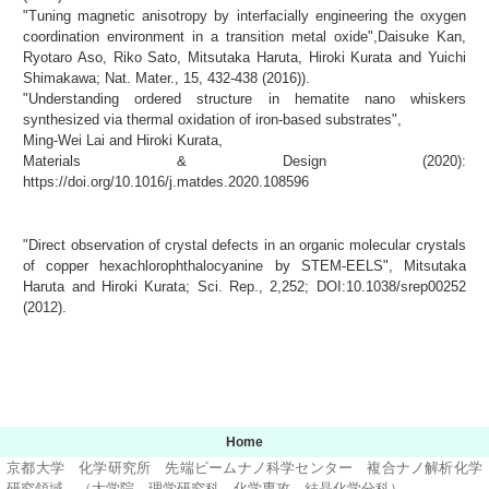
"Tuning magnetic anisotropy by interfacially engineering the oxygen
coordination environment in a transition metal oxide",Daisuke Kan,
Ryotaro Aso, Riko Sato, Mitsutaka Haruta, Hiroki Kurata and Yuichi
Shimakawa; Nat. Mater., 15, 432-438 (2016)).
"Understanding ordered structure in hematite nano whiskers
synthesized via thermal oxidation of iron-based substrates",
Ming-Wei Lai and Hiroki Kurata,
Materials & Design (2020):
https://doi.org/10.1016/j.matdes.2020.108596
"Direct observation of crystal defects in an organic molecular crystals
of copper hexachlorophthalocyanine by STEM-EELS", Mitsutaka
Haruta and Hiroki Kurata; Sci. Rep., 2,252; DOI:10.1038/srep00252
(2012).
Home
京都大学 化学研究所 先端ビームナノ科学センター 複合ナノ解析化学
研究領域 （大学院 理学研究科 化学専攻 結晶化学分科）